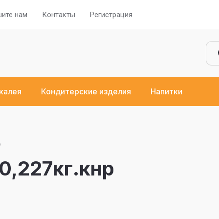
ите нам
Контакты
Регистрация
калея
Кондитерские изделия
Напитки
р
0,227кг.кнр